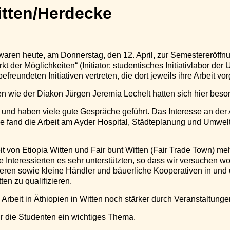
itten/Herdecke
 waren heute, am Donnerstag, den 12. April, zur Semestereröffn
 der Möglichkeiten“ (Initiator: studentisches Initiativlabor der
reundeten Initiativen vertreten, die dort jeweils ihre Arbeit vor
en wie der Diakon Jürgen Jeremia Lechelt hatten sich hier beson
 und haben viele gute Gespräche geführt. Das Interesse an der 
se fand die Arbeit am Ayder Hospital, Städteplanung und Umwelt
eit von Etiopia Witten und Fair bunt Witten (Fair Trade Town)
e Interessierten es sehr unterstützten, so dass wir versuchen wo
zieren sowie kleine Händler und bäuerliche Kooperativen in un
en zu qualifizieren.
Arbeit in Äthiopien in Witten noch stärker durch Veranstaltung
für die Studenten ein wichtiges Thema.