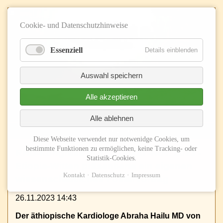
Cookie- und Datenschutzhinweise
Essenziell
Details einblenden
Auswahl speichern
Alle akzeptieren
Alle ablehnen
≡ Navigation
Diese Webseite verwendet nur notwenidge Cookies, um
bestimmte Funktionen zu ermöglichen, keine Tracking- oder
RHD-Kongress in Abu Dhabi -Nov. 2023 -
Statistik-Cookies.
Etiopia-Witten präsentierte ein eigenen
Kontakt
Datenschutz
Impressum
wissenschaftliches Postervortrag
26.11.2023 14:43
Der äthiopische Kardiologe Abraha Hailu MD von