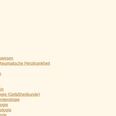
tswesen
eumatische Herzkrankheit
e
in
ogie (Gefäßheilkunde)
enterologie
logie
ologie
unde