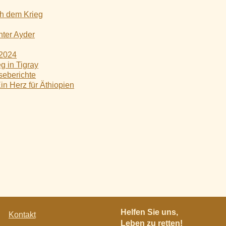
ch dem Krieg
nter Ayder
2024
eg in Tigray
seberichte
 Herz für Äthiopien
Navigation
Helfen Sie uns,
Kontakt
überspringen
Leben zu retten!