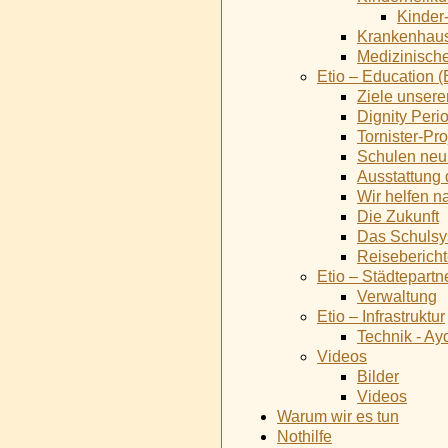
Kinder
Krankenhau
Medizinisch
Etio – Education 
Ziele unserer
Dignity Peri
Tornister-Pro
Schulen neu
Ausstattung 
Wir helfen n
Die Zukunft
Das Schulsy
Reiseberich
Etio – Städtepartn
Verwaltung
Etio – Infrastruktur
Technik - Ay
Videos
Bilder
Videos
Warum wir es tun
Nothilfe