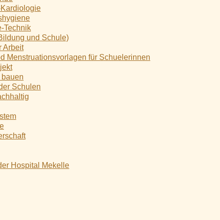
-Kardiologie
shygiene
e-Technik
(Bildung und Schule)
 Arbeit
od Menstruationsvorlagen für Schuelerinnen
jekt
 bauen
der Schulen
achhaltig
stem
te
erschaft
der Hospital Mekelle