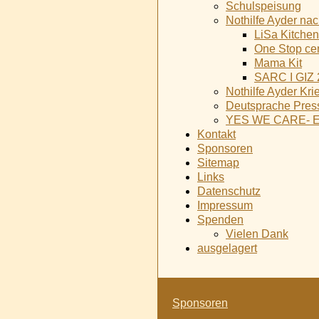
Schulspeisung
Nothilfe Ayder na
LiSa Kitchen
One Stop ce
Mama Kit
SARC I GIZ 
Nothilfe Ayder Kri
Deutsprache Pres
YES WE CARE- Ein
Kontakt
Sponsoren
Sitemap
Links
Datenschutz
Impressum
Spenden
Vielen Dank
ausgelagert
Navigation
Sponsoren
überspringen