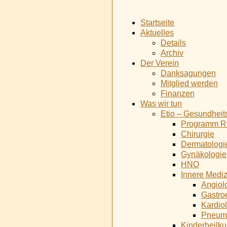
Startseite
Aktuelles
Details
Archiv
Der Verein
Danksagungen
Mitglied werden
Finanzen
Was wir tun
Etio – Gesundhei
Programm Rh
Chirurgie
Dermatologi
Gynäkologie
HNO
Innere Mediz
Angiol
Gastro
Kardio
Pneum
Kinderheilk