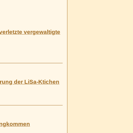
verletzte vergewaltigte
erung der LiSa-Ktichen
 angkommen