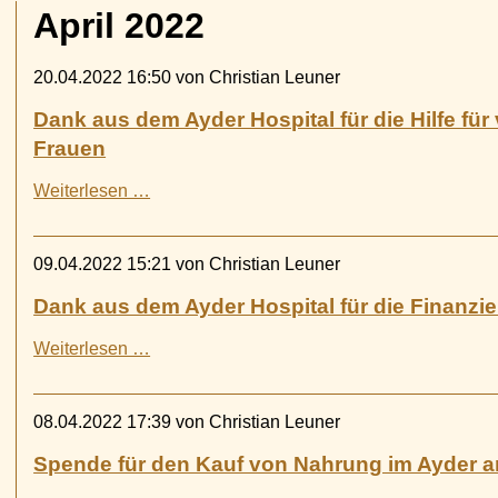
April 2022
20.04.2022 16:50
von Christian Leuner
Dank aus dem Ayder Hospital für die Hilfe für 
Frauen
Dank
Weiterlesen …
aus
dem
Ayder
09.04.2022 15:21
von Christian Leuner
Hospital
für
Dank aus dem Ayder Hospital für die Finanzi
die
Hilfe
Dank
Weiterlesen …
für
aus
verletzte
dem
vergewaltigte
Ayder
08.04.2022 17:39
von Christian Leuner
Frauen
Hospital
für
Spende für den Kauf von Nahrung im Ayder
die